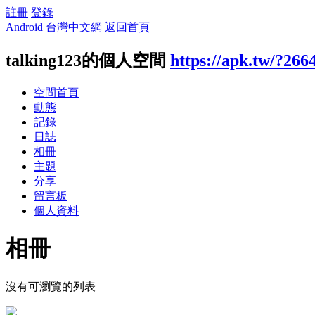
註冊
登錄
Android 台灣中文網
返回首頁
talking123的個人空間
https://apk.tw/?266
空間首頁
動態
記錄
日誌
相冊
主題
分享
留言板
個人資料
相冊
沒有可瀏覽的列表