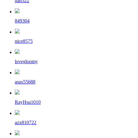
han522
849304
nice8575
lovegloomy
asus55688
RayHsu1010
azx810722