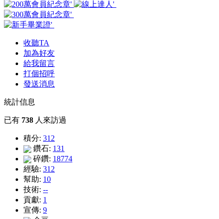
收聽TA
加為好友
給我留言
打個招呼
發送消息
統計信息
已有
738
人來訪過
積分:
312
鑽石:
131
碎鑽:
18774
經驗:
312
幫助:
10
技術:
--
貢獻:
1
宣傳:
9