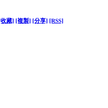
[收藏]
[複製]
[分享]
[RSS]