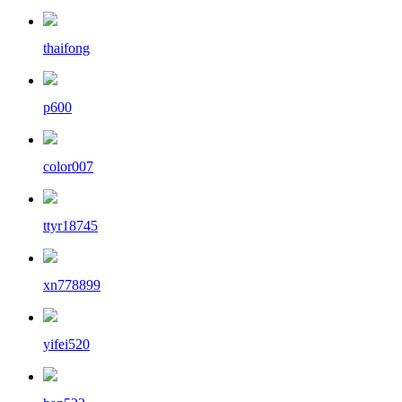
thaifong
p600
color007
ttyr18745
xn778899
yifei520