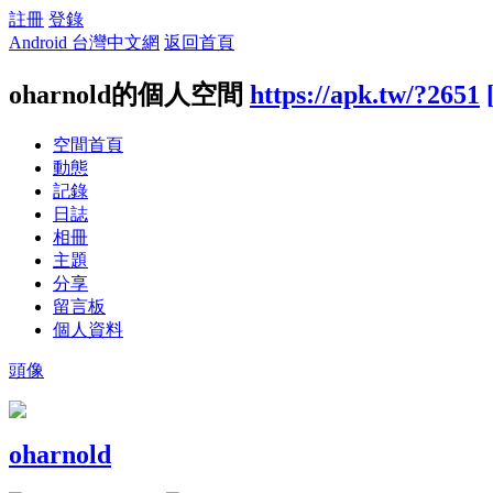
註冊
登錄
Android 台灣中文網
返回首頁
oharnold的個人空間
https://apk.tw/?2651
空間首頁
動態
記錄
日誌
相冊
主題
分享
留言板
個人資料
頭像
oharnold