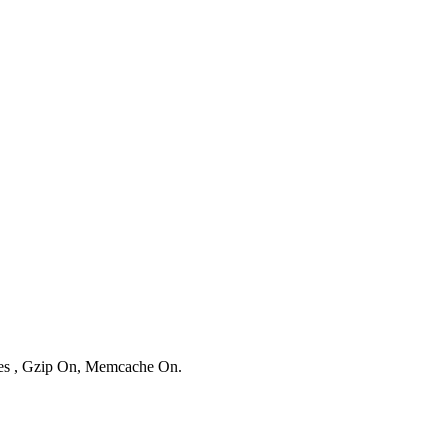
ries , Gzip On, Memcache On.