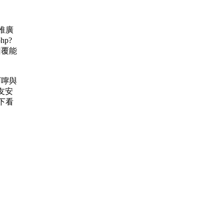
 推廣
hp?
的回覆能
的叮嚀與
友安
下看