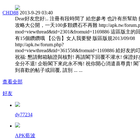
CHD88
2013-9-29 03:40
Dear好友您好:.. 注冊有段時間了 給您參考 也許有所幫助
攻略大公開，一天100多顆鑽石不再難 http://apk.tw/forum.p
mod=viewthread&tid=2301&fromuid=1169886 這區版主
有15個鑽鑽哦 【公告】女人我要變 版區版規2013/09/08
http://apk.tw/forum.php?
mod=viewthread&tid=361558&fromuid=1169886 給好友
祝福: 懇請郵箱驗證與核對! 再請閣下回覆不灌水! 保證好
全分不退! 企盼閣下來此永不悔! 祝你開心消遣喜尊貴! 閣
到喜歡的帖子或回覆, 請別 ... ...
查看全部
好友
dy77234
APK藍波