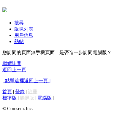
搜尋
版塊列表
用戶信息
熱帖
您訪問的頁面無手機頁面，是否進一步訪問電腦版？
繼續訪問
返回上一頁
[ 點擊這裡返回上一頁 ]
首頁
|
登錄
|
註冊
標準版
|
觸屏版
|
電腦版
|
© Comsenz Inc.