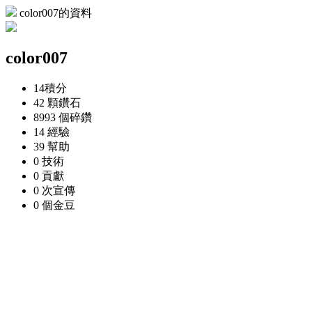
color007的資料
color007
14
積分
42 顆
鑽石
8993 個
碎鑽
14
經驗
39
幫助
0
技術
0
貢獻
0 次
宣傳
0 個
金豆