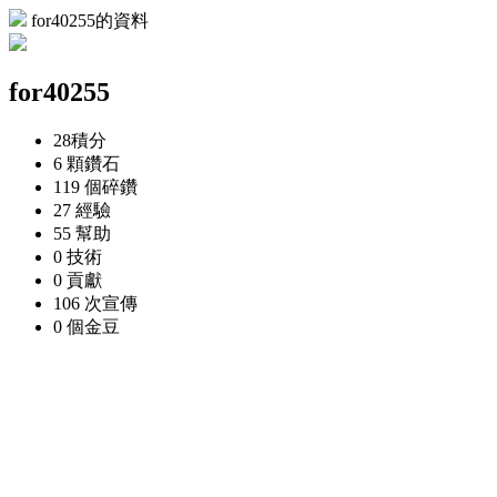
for40255的資料
for40255
28
積分
6 顆
鑽石
119 個
碎鑽
27
經驗
55
幫助
0
技術
0
貢獻
106 次
宣傳
0 個
金豆