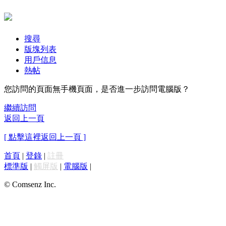
搜尋
版塊列表
用戶信息
熱帖
您訪問的頁面無手機頁面，是否進一步訪問電腦版？
繼續訪問
返回上一頁
[ 點擊這裡返回上一頁 ]
首頁
|
登錄
|
註冊
標準版
|
觸屏版
|
電腦版
|
© Comsenz Inc.