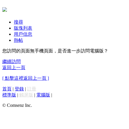
搜尋
版塊列表
用戶信息
熱帖
您訪問的頁面無手機頁面，是否進一步訪問電腦版？
繼續訪問
返回上一頁
[ 點擊這裡返回上一頁 ]
首頁
|
登錄
|
註冊
標準版
|
觸屏版
|
電腦版
|
© Comsenz Inc.