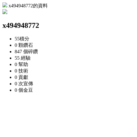
x494948772的資料
x494948772
55
積分
0 顆
鑽石
847 個
碎鑽
55
經驗
0
幫助
0
技術
0
貢獻
0 次
宣傳
0 個
金豆