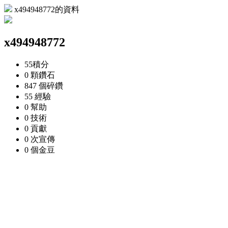
x494948772的資料
x494948772
55
積分
0 顆
鑽石
847 個
碎鑽
55
經驗
0
幫助
0
技術
0
貢獻
0 次
宣傳
0 個
金豆