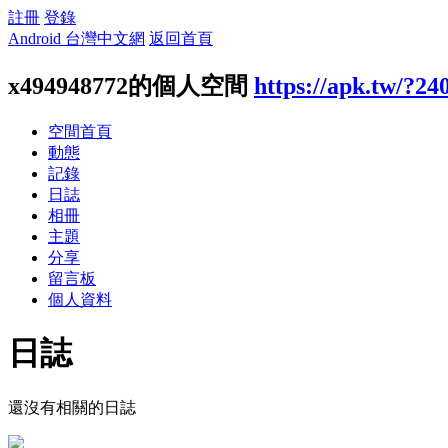
註冊
登錄
Android 台灣中文網
返回首頁
x494948772的個人空間
https://apk.tw/?24
空間首頁
動態
記錄
日誌
相冊
主題
分享
留言板
個人資料
日誌
還沒有相關的日誌