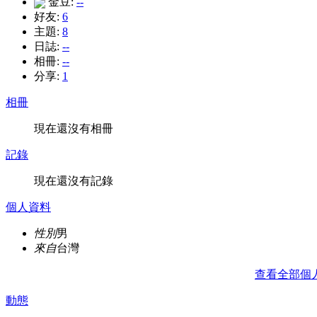
金豆:
--
好友:
6
主題:
8
日誌:
--
相冊:
--
分享:
1
相冊
現在還沒有相冊
記錄
現在還沒有記錄
個人資料
性別
男
來自
台灣
查看全部個
動態