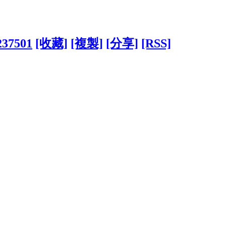
?237501
[收藏]
[複製]
[分享]
[RSS]