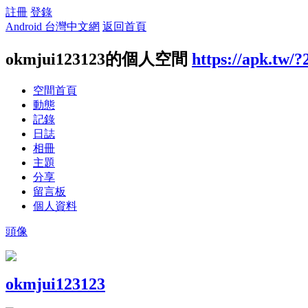
註冊
登錄
Android 台灣中文網
返回首頁
okmjui123123的個人空間
https://apk.tw/
空間首頁
動態
記錄
日誌
相冊
主題
分享
留言板
個人資料
頭像
okmjui123123