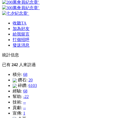
收聽TA
加為好友
給我留言
打個招呼
發送消息
統計信息
已有
242
人來訪過
積分:
68
鑽石:
20
碎鑽:
6103
經驗:
68
幫助:
-22
技術:
--
貢獻:
--
宣傳:
1