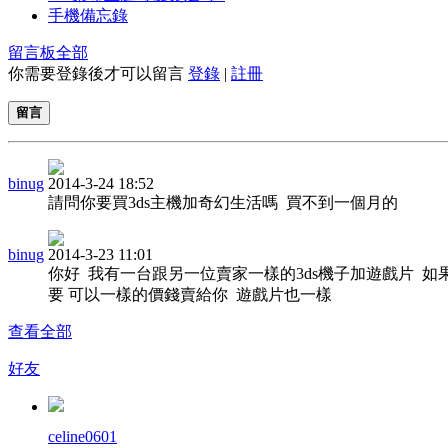
手機備忘錄
留言板
全部
你需要登錄後才可以留言
登錄
|
註冊
留言
binug
2014-3-24 18:52
請問你要買3ds主機加奇幻生活嗎 買不到一個月的
binug
2014-3-23 11:01
你好 我有一台跟另一位賣家一樣的3ds機子加遊戲片 如
要 可以一樣的價錢賣給你 遊戲片也一樣
查看全部
好友
celine0601