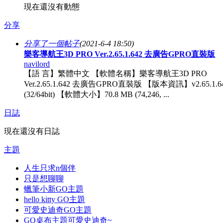
現在還沒有動態
分享
分享了一個帖子
(2021-6-4 18:50)
樂客導航王3D PRO Ver.2.65.1.642 去廣告GPRO直裝版
navilord
【語 言】繁體中文 【軟體名稱】樂客導航王3D PRO
Ver.2.65.1.642 去廣告GPRO直裝版 【版本資訊】v2.65.1.6
(32/64bit) 【軟體大小】70.8 MB (74,246, ...
日誌
現在還沒有日誌
主題
人生只求n個伴
只是想聊聊
蠟筆小新GO主題
hello kitty GO主題
可愛史迪奇GO主題
GO桌布主題可愛史迪奇~