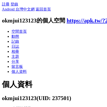
註冊
登錄
Android 台灣中文網
返回首頁
okmjui123123的個人空間
https://apk.tw/
空間首頁
動態
記錄
日誌
相冊
主題
分享
留言板
個人資料
個人資料
okmjui123123
(UID: 237501)