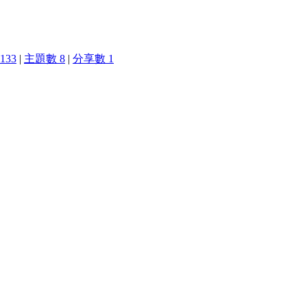
133
|
主題數 8
|
分享數 1