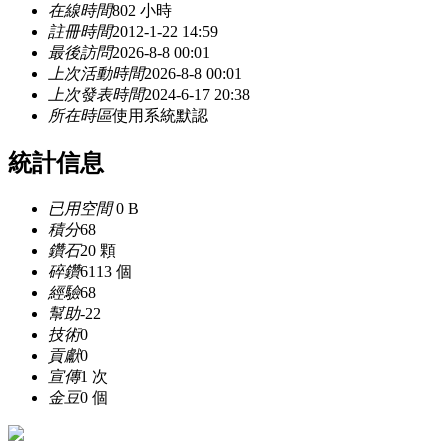
在線時間
802 小時
註冊時間
2012-1-22 14:59
最後訪問
2026-8-8 00:01
上次活動時間
2026-8-8 00:01
上次發表時間
2024-6-17 20:38
所在時區
使用系統默認
統計信息
已用空間
0 B
積分
68
鑽石
20 顆
碎鑽
6113 個
經驗
68
幫助
-22
技術
0
貢獻
0
宣傳
1 次
金豆
0 個