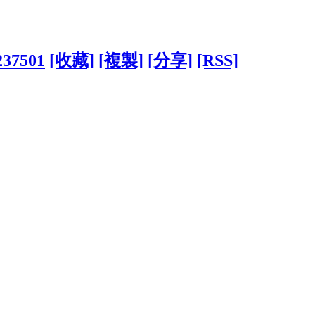
?237501
[收藏]
[複製]
[分享]
[RSS]