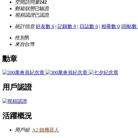
空間訪問量
242
郵箱狀態
已驗證
視頻認證
已認證
統計信息
好友數 6
|
記錄數 0
|
日誌數 0
|
相冊數 0
|
回帖數 
性別
男
來自
台灣
勳章
用戶認證
活躍概況
用戶組
A2 鐵機器人