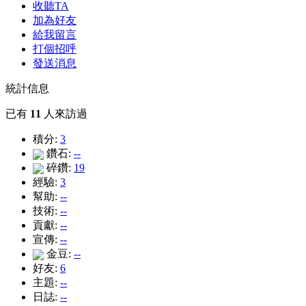
收聽TA
加為好友
給我留言
打個招呼
發送消息
統計信息
已有
11
人來訪過
積分:
3
鑽石:
--
碎鑽:
19
經驗:
3
幫助:
--
技術:
--
貢獻:
--
宣傳:
--
金豆:
--
好友:
6
主題:
--
日誌:
--