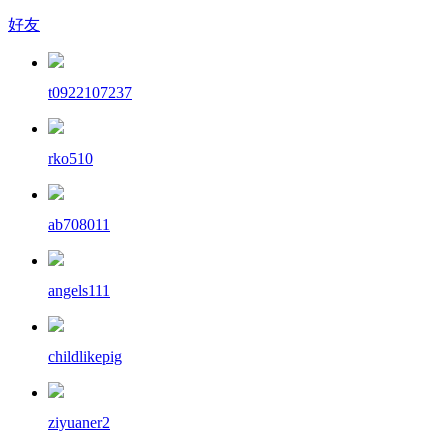
好友
t0922107237
rko510
ab708011
angels111
childlikepig
ziyuaner2