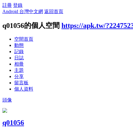
註冊
登錄
Android 台灣中文網
返回首頁
q01056的個人空間
https://apk.tw/?224752
空間首頁
動態
記錄
日誌
相冊
主題
分享
留言板
個人資料
頭像
q01056