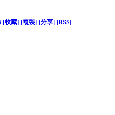
3
[收藏]
[複製]
[分享]
[RSS]