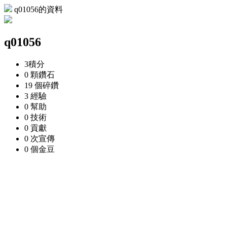
q01056的資料
q01056
3
積分
0 顆
鑽石
19 個
碎鑽
3
經驗
0
幫助
0
技術
0
貢獻
0 次
宣傳
0 個
金豆