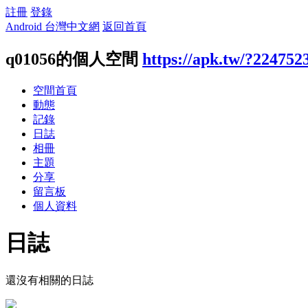
註冊
登錄
Android 台灣中文網
返回首頁
q01056的個人空間
https://apk.tw/?224752
空間首頁
動態
記錄
日誌
相冊
主題
分享
留言板
個人資料
日誌
還沒有相關的日誌