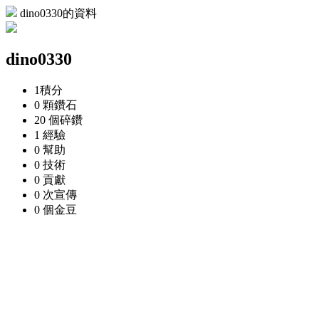
dino0330的資料
dino0330
1
積分
0 顆
鑽石
20 個
碎鑽
1
經驗
0
幫助
0
技術
0
貢獻
0 次
宣傳
0 個
金豆