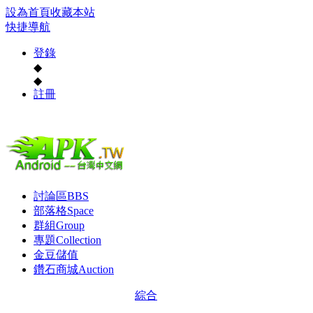
設為首頁
收藏本站
快捷導航
登錄
◆
◆
註冊
討論區
BBS
部落格
Space
群組
Group
專題
Collection
金豆儲值
鑽石商城
Auction
綜合