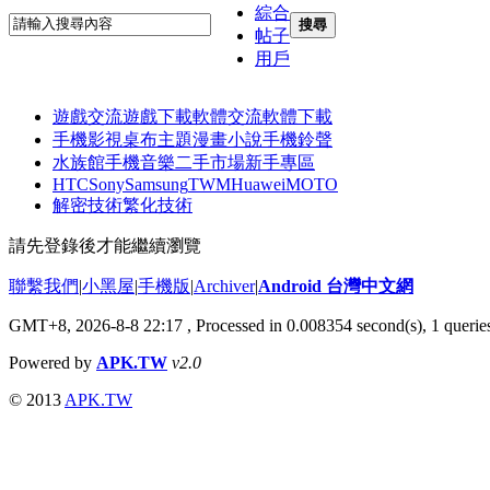
綜合
搜尋
帖子
用戶
遊戲交流
遊戲下載
軟體交流
軟體下載
手機影視
桌布主題
漫畫小說
手機鈴聲
水族館
手機音樂
二手市場
新手專區
HTC
Sony
Samsung
TWM
Huawei
MOTO
解密技術
繁化技術
請先登錄後才能繼續瀏覽
聯繫我們
|
小黑屋
|
手機版
|
Archiver
|
Android 台灣中文網
GMT+8, 2026-8-8 22:17
, Processed in 0.008354 second(s), 1 quer
Powered by
APK.TW
v2.0
© 2013
APK.TW