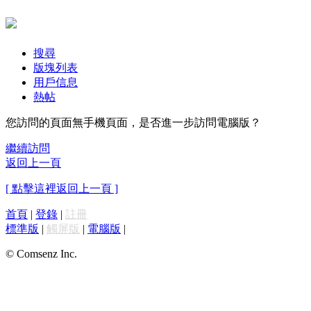
搜尋
版塊列表
用戶信息
熱帖
您訪問的頁面無手機頁面，是否進一步訪問電腦版？
繼續訪問
返回上一頁
[ 點擊這裡返回上一頁 ]
首頁
|
登錄
|
註冊
標準版
|
觸屏版
|
電腦版
|
© Comsenz Inc.