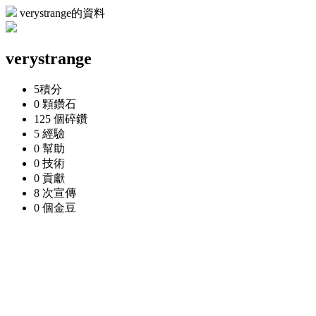
verystrange的資料
verystrange
5
積分
0 顆
鑽石
125 個
碎鑽
5
經驗
0
幫助
0
技術
0
貢獻
8 次
宣傳
0 個
金豆