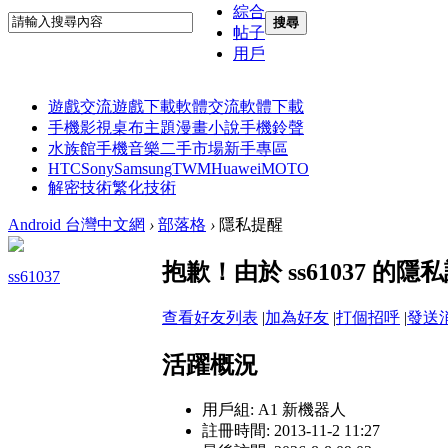
綜合
搜尋
帖子
用戶
遊戲交流
遊戲下載
軟體交流
軟體下載
手機影視
桌布主題
漫畫小說
手機鈴聲
水族館
手機音樂
二手市場
新手專區
HTC
Sony
Samsung
TWM
Huawei
MOTO
解密技術
繁化技術
Android 台灣中文網
›
部落格
›
隱私提醒
抱歉！由於 ss61037 
ss61037
查看好友列表
|
加為好友
|
打個招呼
|
發送
活躍概況
用戶組:
A1 新機器人
註冊時間: 2013-11-2 11:27