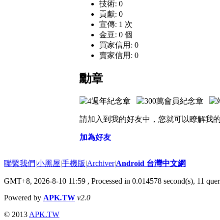
技術: 0
貢獻: 0
宣傳: 1 次
金豆: 0 個
買家信用: 0
賣家信用: 0
勳章
請加入到我的好友中，您就可以瞭解我
加為好友
聯繫我們
|
小黑屋
|
手機版
|
Archiver
|
Android 台灣中文網
GMT+8, 2026-8-10 11:59
, Processed in 0.014578 second(s), 11 qu
Powered by
APK.TW
v2.0
© 2013
APK.TW