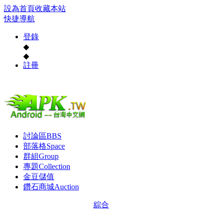
設為首頁
收藏本站
快捷導航
登錄
◆
◆
註冊
討論區
BBS
部落格
Space
群組
Group
專題
Collection
金豆儲值
鑽石商城
Auction
綜合