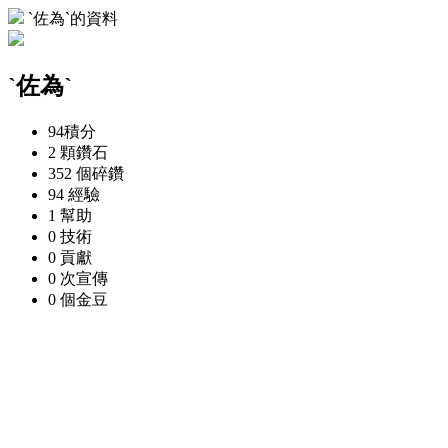
ˋ佐為ˋ的資料
ˋ佐為ˋ
94
積分
2 顆
鑽石
352 個
碎鑽
94
經驗
1
幫助
0
技術
0
貢獻
0 次
宣傳
0 個
金豆