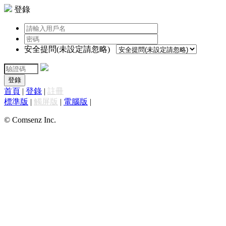
登錄
安全提問(未設定請忽略)
登錄
首頁
|
登錄
|
註冊
標準版
|
觸屏版
|
電腦版
|
© Comsenz Inc.