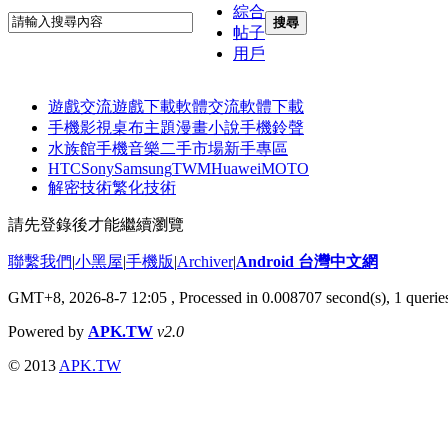
綜合
搜尋
帖子
用戶
遊戲交流
遊戲下載
軟體交流
軟體下載
手機影視
桌布主題
漫畫小說
手機鈴聲
水族館
手機音樂
二手市場
新手專區
HTC
Sony
Samsung
TWM
Huawei
MOTO
解密技術
繁化技術
請先登錄後才能繼續瀏覽
聯繫我們
|
小黑屋
|
手機版
|
Archiver
|
Android 台灣中文網
GMT+8, 2026-8-7 12:05
, Processed in 0.008707 second(s), 1 quer
Powered by
APK.TW
v2.0
© 2013
APK.TW