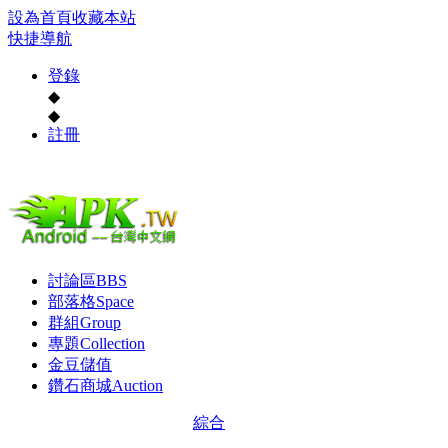
設為首頁
收藏本站
快捷導航
登錄
◆
◆
註冊
討論區
BBS
部落格
Space
群組
Group
專題
Collection
金豆儲值
鑽石商城
Auction
綜合