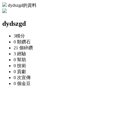
dydszgd的資料
dydszgd
3
積分
0 顆
鑽石
21 個
碎鑽
3
經驗
0
幫助
0
技術
0
貢獻
0 次
宣傳
0 個
金豆