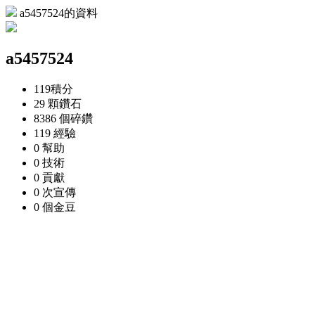
a5457524的資料
a5457524
119
積分
29 顆
鑽石
8386 個
碎鑽
119
經驗
0
幫助
0
技術
0
貢獻
0 次
宣傳
0 個
金豆