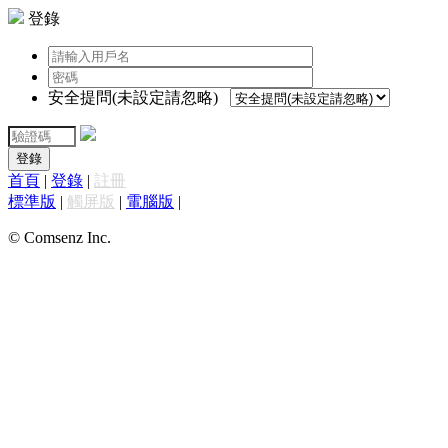
登錄
安全提問(未設定請忽略)
登錄
首頁
|
登錄
|
註冊
標準版
|
觸屏版
|
電腦版
|
© Comsenz Inc.