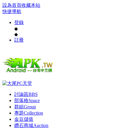
設為首頁
收藏本站
快捷導航
登錄
◆
◆
註冊
討論區
BBS
部落格
Space
群組
Group
專題
Collection
金豆儲值
鑽石商城
Auction