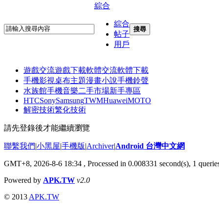
綜合
綜合
搜尋
帖子
用戶
遊戲交流
遊戲下載
軟體交流
軟體下載
手機影視
桌布主題
漫畫小說
手機鈴聲
水族館
手機音樂
二手市場
新手專區
HTC
Sony
Samsung
TWM
Huawei
MOTO
解密技術
繁化技術
請先登錄後才能繼續瀏覽
聯繫我們
|
小黑屋
|
手機版
|
Archiver
|
Android 台灣中文網
GMT+8, 2026-8-6 18:34
, Processed in 0.008331 second(s), 1 quer
Powered by
APK.TW
v2.0
© 2013
APK.TW