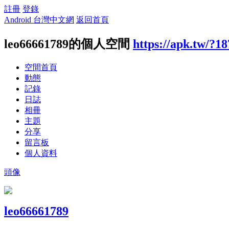
註冊
登錄
Android 台灣中文網
返回首頁
leo66661789的個人空間
https://apk.tw/?1
空間首頁
動態
記錄
日誌
相冊
主題
分享
留言板
個人資料
頭像
leo66661789