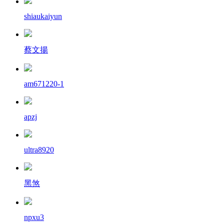
shiaukaiyun
蔡文揚
am671220-1
apzj
ultra8920
黑煞
npxu3