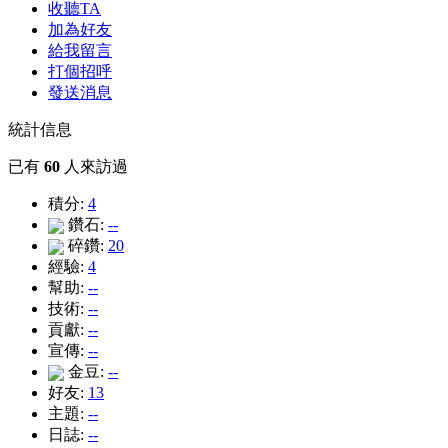
收聽TA
加為好友
給我留言
打個招呼
發送消息
統計信息
已有
60
人來訪過
積分:
4
鑽石:
--
碎鑽:
20
經驗:
4
幫助:
--
技術:
--
貢獻:
--
宣傳:
--
金豆:
--
好友:
13
主題:
--
日誌:
--