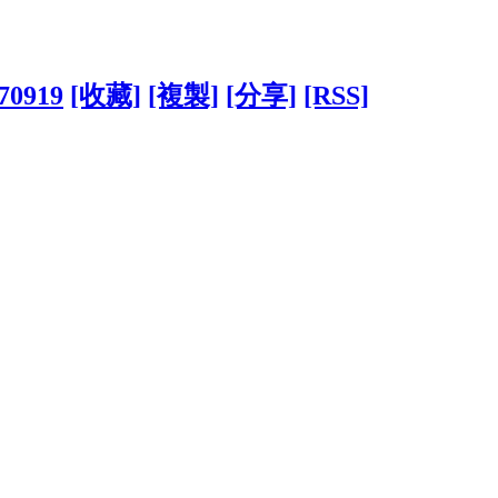
870919
[收藏]
[複製]
[分享]
[RSS]