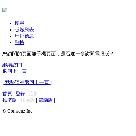
搜尋
版塊列表
用戶信息
熱帖
您訪問的頁面無手機頁面，是否進一步訪問電腦版？
繼續訪問
返回上一頁
[ 點擊這裡返回上一頁 ]
首頁
|
登錄
|
註冊
標準版
|
觸屏版
|
電腦版
|
© Comsenz Inc.