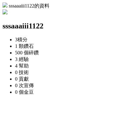
sssaaaiii1122的資料
sssaaaiii1122
3
積分
1 顆
鑽石
500 個
碎鑽
3
經驗
4
幫助
0
技術
0
貢獻
0 次
宣傳
0 個
金豆