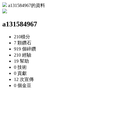
a131584967的資料
a131584967
210
積分
7 顆
鑽石
919 個
碎鑽
210
經驗
19
幫助
0
技術
0
貢獻
12 次
宣傳
0 個
金豆