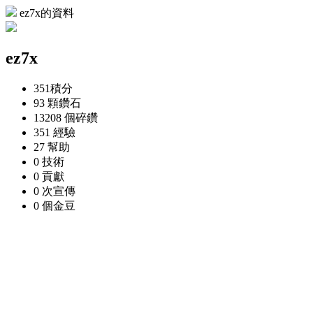
ez7x的資料
ez7x
351
積分
93 顆
鑽石
13208 個
碎鑽
351
經驗
27
幫助
0
技術
0
貢獻
0 次
宣傳
0 個
金豆