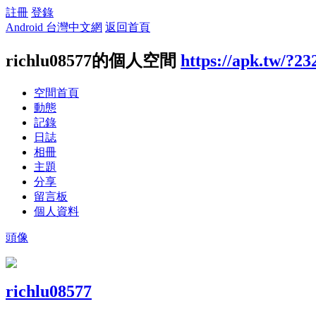
註冊
登錄
Android 台灣中文網
返回首頁
richlu08577的個人空間
https://apk.tw/?23
空間首頁
動態
記錄
日誌
相冊
主題
分享
留言板
個人資料
頭像
richlu08577