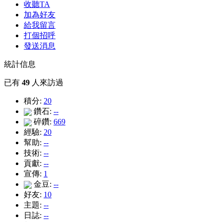
收聽TA
加為好友
給我留言
打個招呼
發送消息
統計信息
已有
49
人來訪過
積分:
20
鑽石:
--
碎鑽:
669
經驗:
20
幫助:
--
技術:
--
貢獻:
--
宣傳:
1
金豆:
--
好友:
10
主題:
--
日誌:
--