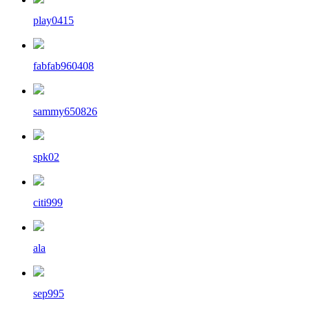
play0415
fabfab960408
sammy650826
spk02
citi999
ala
sep995