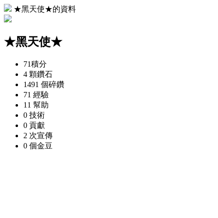
★黑天使★的資料
★黑天使★
71
積分
4 顆
鑽石
1491 個
碎鑽
71
經驗
11
幫助
0
技術
0
貢獻
2 次
宣傳
0 個
金豆