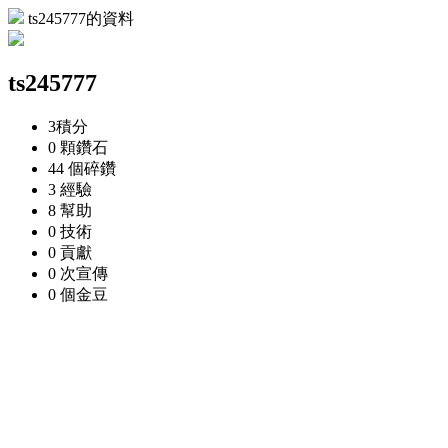
ts245777的資料
ts245777
3
積分
0 顆
鑽石
44 個
碎鑽
3
經驗
8
幫助
0
技術
0
貢獻
0 次
宣傳
0 個
金豆