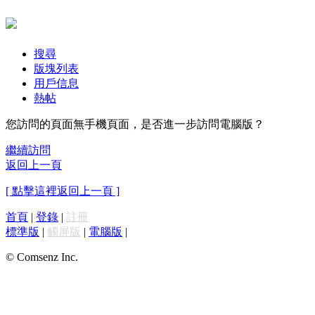
搜尋
版塊列表
用戶信息
熱帖
您訪問的頁面無手機頁面，是否進一步訪問電腦版？
繼續訪問
返回上一頁
[ 點擊這裡返回上一頁 ]
首頁
|
登錄
|
註冊
標準版
|
觸屏版
|
電腦版
|
© Comsenz Inc.