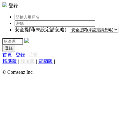
登錄
安全提問(未設定請忽略)
登錄
首頁
|
登錄
|
註冊
標準版
|
觸屏版
|
電腦版
|
© Comsenz Inc.