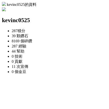
kevinc0525的資料
kevinc0525
287
積分
39 顆
鑽石
8169 個
碎鑽
287
經驗
44
幫助
0
技術
0
貢獻
11 次
宣傳
0 個
金豆