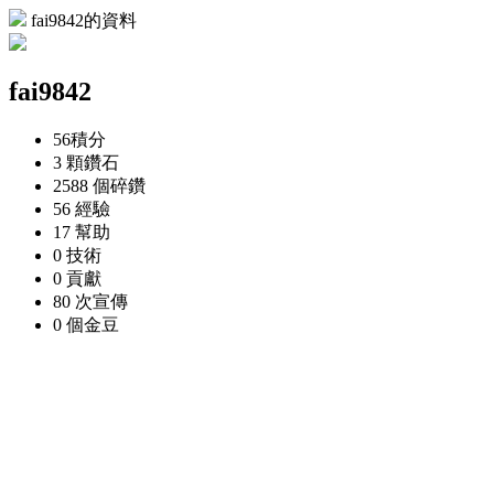
fai9842的資料
fai9842
56
積分
3 顆
鑽石
2588 個
碎鑽
56
經驗
17
幫助
0
技術
0
貢獻
80 次
宣傳
0 個
金豆