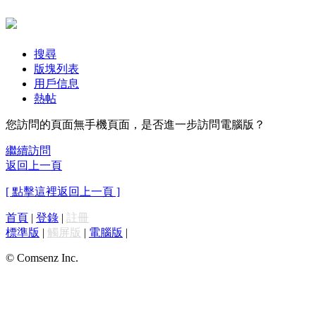
搜尋
版塊列表
用戶信息
熱帖
您訪問的頁面無手機頁面，是否進一步訪問電腦版？
繼續訪問
返回上一頁
[ 點擊這裡返回上一頁 ]
首頁
|
登錄
|
註冊
標準版
|
觸屏版
|
電腦版
|
© Comsenz Inc.