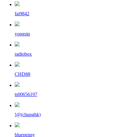
fai9842
yongsin
radiobox
CHD88
ts00656197
!@(chunghk)
bluepenny