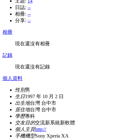
主題:
14
日誌:
--
相冊:
--
分享:
--
相冊
現在還沒有相冊
記錄
現在還沒有記錄
個人資料
性別
男
生日
1997 年 10 月 2 日
出生地
台灣 台中市
居住地
台灣 台中市
學歷
專科
交友目的
交流新系統新軟體
個人主頁
http://
手機機型
Sony Xperia XA