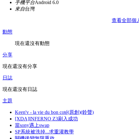
手機平台
Android 6.0
來自
台灣
查看全部個
動態
現在還沒有動態
分享
現在還沒有分享
日誌
現在還沒有日誌
主題
Keen'v - la vie du bon coté(原創)(鈴聲)
[XDA]INFERNO Z3刷入成功
當sony遇上swap
SP系統被洗掉...求重灌教學
關機後變無限重啟