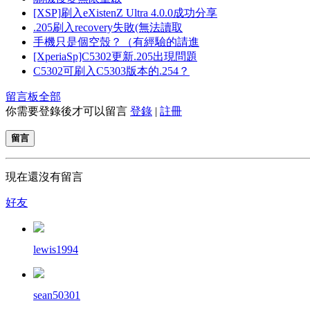
[XSP]刷入eXistenZ Ultra 4.0.0成功分享
.205刷入recovery失敗(無法讀取
手機只是個空殼？（有經驗的請進
[XperiaSp]C5302更新.205出現問題
C5302可刷入C5303版本的.254？
留言板
全部
你需要登錄後才可以留言
登錄
|
註冊
留言
現在還沒有留言
好友
lewis1994
sean50301