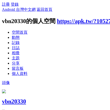
註冊
登錄
Android 台灣中文網
返回首頁
vbn20330的個人空間
https://apk.tw/?1052
空間首頁
動態
記錄
日誌
相冊
主題
分享
留言板
個人資料
頭像
vbn20330