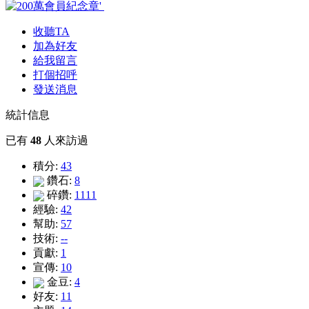
收聽TA
加為好友
給我留言
打個招呼
發送消息
統計信息
已有
48
人來訪過
積分:
43
鑽石:
8
碎鑽:
1111
經驗:
42
幫助:
57
技術:
--
貢獻:
1
宣傳:
10
金豆:
4
好友:
11