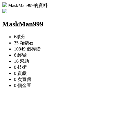
MaskMan999的資料
MaskMan999
6
積分
35 顆
鑽石
10849 個
碎鑽
6
經驗
16
幫助
0
技術
0
貢獻
0 次
宣傳
0 個
金豆