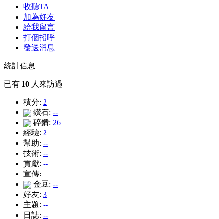
收聽TA
加為好友
給我留言
打個招呼
發送消息
統計信息
已有
10
人來訪過
積分:
2
鑽石:
--
碎鑽:
26
經驗:
2
幫助:
--
技術:
--
貢獻:
--
宣傳:
--
金豆:
--
好友:
3
主題:
--
日誌:
--