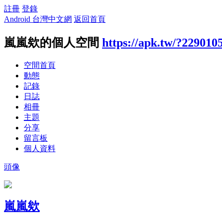
註冊
登錄
Android 台灣中文網
返回首頁
嵐嵐欸的個人空間
https://apk.tw/?229010
空間首頁
動態
記錄
日誌
相冊
主題
分享
留言板
個人資料
頭像
嵐嵐欸