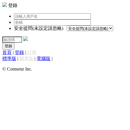
登錄
安全提問(未設定請忽略)
登錄
首頁
|
登錄
|
註冊
標準版
|
觸屏版
|
電腦版
|
© Comsenz Inc.