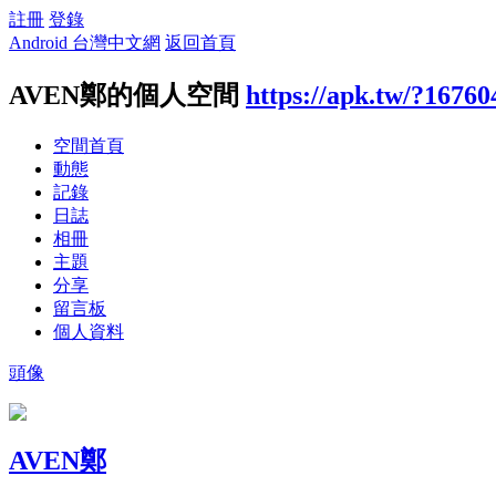
註冊
登錄
Android 台灣中文網
返回首頁
AVEN鄭的個人空間
https://apk.tw/?16760
空間首頁
動態
記錄
日誌
相冊
主題
分享
留言板
個人資料
頭像
AVEN鄭