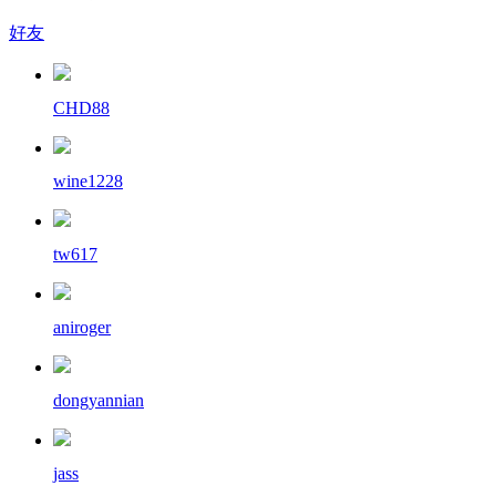
好友
CHD88
wine1228
tw617
aniroger
dongyannian
jass