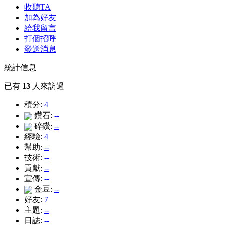
收聽TA
加為好友
給我留言
打個招呼
發送消息
統計信息
已有
13
人來訪過
積分:
4
鑽石:
--
碎鑽:
--
經驗:
4
幫助:
--
技術:
--
貢獻:
--
宣傳:
--
金豆:
--
好友:
7
主題:
--
日誌:
--