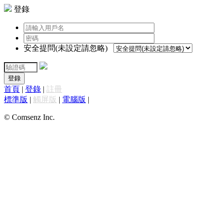
登錄
安全提問(未設定請忽略)
登錄
首頁
|
登錄
|
註冊
標準版
|
觸屏版
|
電腦版
|
© Comsenz Inc.