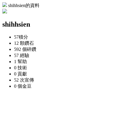
shihhsien的資料
shihhsien
57
積分
12 顆
鑽石
592 個
碎鑽
57
經驗
1
幫助
0
技術
0
貢獻
52 次
宣傳
0 個
金豆