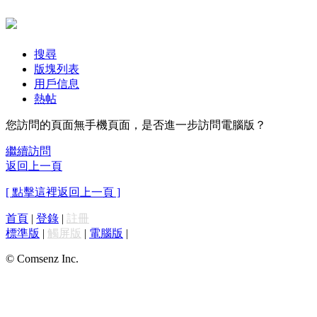
搜尋
版塊列表
用戶信息
熱帖
您訪問的頁面無手機頁面，是否進一步訪問電腦版？
繼續訪問
返回上一頁
[ 點擊這裡返回上一頁 ]
首頁
|
登錄
|
註冊
標準版
|
觸屏版
|
電腦版
|
© Comsenz Inc.