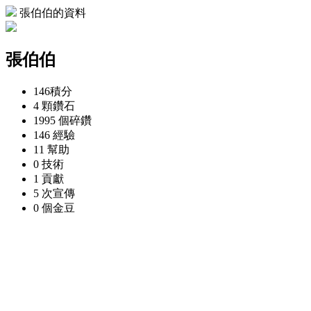
張伯伯的資料
張伯伯
146
積分
4 顆
鑽石
1995 個
碎鑽
146
經驗
11
幫助
0
技術
1
貢獻
5 次
宣傳
0 個
金豆