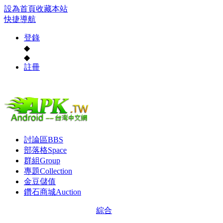
設為首頁
收藏本站
快捷導航
登錄
◆
◆
註冊
討論區
BBS
部落格
Space
群組
Group
專題
Collection
金豆儲值
鑽石商城
Auction
綜合