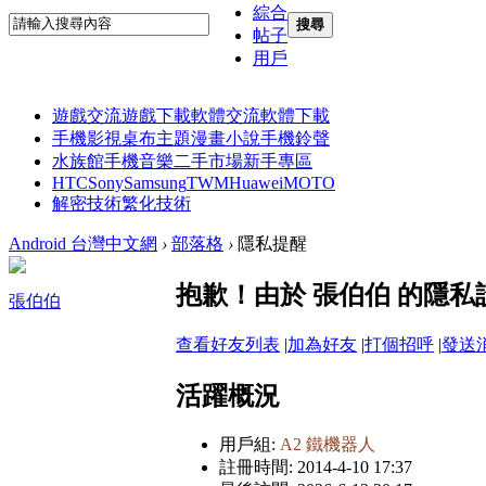
綜合
搜尋
帖子
用戶
遊戲交流
遊戲下載
軟體交流
軟體下載
手機影視
桌布主題
漫畫小說
手機鈴聲
水族館
手機音樂
二手市場
新手專區
HTC
Sony
Samsung
TWM
Huawei
MOTO
解密技術
繁化技術
Android 台灣中文網
›
部落格
›
隱私提醒
抱歉！由於 張伯伯 的隱
張伯伯
查看好友列表
|
加為好友
|
打個招呼
|
發送
活躍概況
用戶組:
A2 鐵機器人
註冊時間: 2014-4-10 17:37